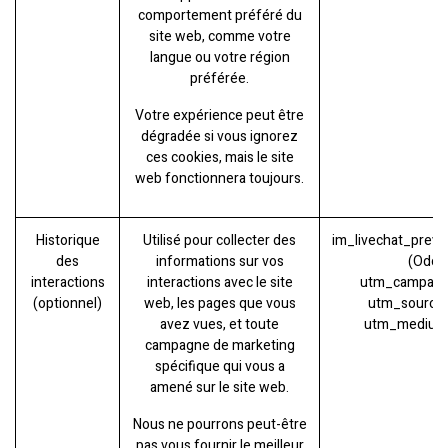
comportement préféré du
site web, comme votre
langue ou votre région
préférée.
Votre expérience peut être
dégradée si vous ignorez
ces cookies, mais le site
web fonctionnera toujours.
Historique
Utilisé pour collecter des
im_livechat_previ
des
informations sur vos
(Odoo
interactions
interactions avec le site
utm_campaign
(optionnel)
web, les pages que vous
utm_source 
avez vues, et toute
utm_medium
campagne de marketing
spécifique qui vous a
amené sur le site web.
Nous ne pourrons peut-être
pas vous fournir le meilleur